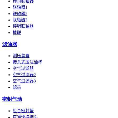
棒销联轴器
联轴器1
联轴器2
联轴器3
棒销联轴器
棒联
滤油器
测压装置
接头式压注油杯
空气过滤器
空气过滤器2
空气过滤器3
滤芯
密封气动
组合密封垫
直通快换接头