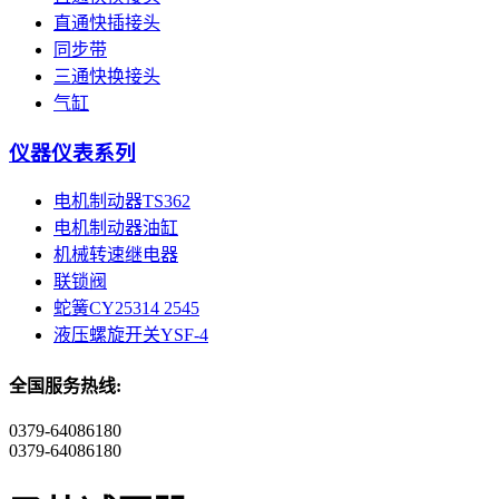
直通快插接头
同步带
三通快换接头
气缸
仪器仪表系列
电机制动器TS362
电机制动器油缸
机械转速继电器
联锁阀
蛇簧CY25314 2545
液压螺旋开关YSF-4
全国服务热线:
0379-64086180
0379-64086180