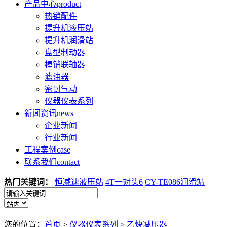
产品中心
product
热销配件
提升机液压站
提升机润滑站
盘型制动器
棒销联轴器
滤油器
密封气动
仪器仪表系列
新闻资讯
news
企业新闻
行业新闻
工程案例
case
联系我们
contact
热门关键词：
恒减速液压站
4T一对头6
CY-TE086润滑站
您的位置：
首页
>
仪器仪表系列
>
乙炔减压器