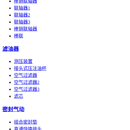
棒销联轴器
联轴器1
联轴器2
联轴器3
棒销联轴器
棒联
滤油器
测压装置
接头式压注油杯
空气过滤器
空气过滤器2
空气过滤器3
滤芯
密封气动
组合密封垫
直通快换接头