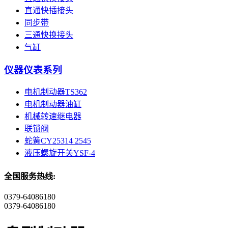
直通快插接头
同步带
三通快换接头
气缸
仪器仪表系列
电机制动器TS362
电机制动器油缸
机械转速继电器
联锁阀
蛇簧CY25314 2545
液压螺旋开关YSF-4
全国服务热线:
0379-64086180
0379-64086180