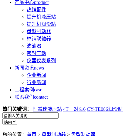
产品中心
product
热销配件
提升机液压站
提升机润滑站
盘型制动器
棒销联轴器
滤油器
密封气动
仪器仪表系列
新闻资讯
news
企业新闻
行业新闻
工程案例
case
联系我们
contact
热门关键词：
恒减速液压站
4T一对头6
CY-TE086润滑站
您的位置：
首页
>
盘型制动器
>
盘型制动器