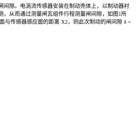
闸间隙。电涡流传感器安装在制动壳体上，以制动器衬
测，从而通过测量闸瓦组件行程测量闸间隙，如图1所
传感器感应面的距离 X2，则此次制动的闸间隙 δ =