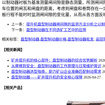
以制动器衬板为基准测量闸间隙是静态测量，所测闸间
车位置的闸瓦和闸盘的距离，考虑到闸盘和卷筒存在一
板行程不能时时监测闸间隙的变化量，从而从各方面反
上一条：
提升机盘型制动器闸间隙的监测方法分析之以制
下一条：
盘型制动器在不同选矿工艺中的应用
相关标签：
盘型制动器
,
盘型制动器价格
,
盘型制动器批发
,
返回
【相关新闻】
矿井提升机的核心部件：盘型制动器的综合优势解析
202
从摩擦到安全：盘型制动器的工作原理与日常维护常识
2
盘型制动器选型指南，助力矿山企业准确匹配制动需求
2
盘型制动器——矿井提升机的安全核心保障
2026-04-27
【相关产品】