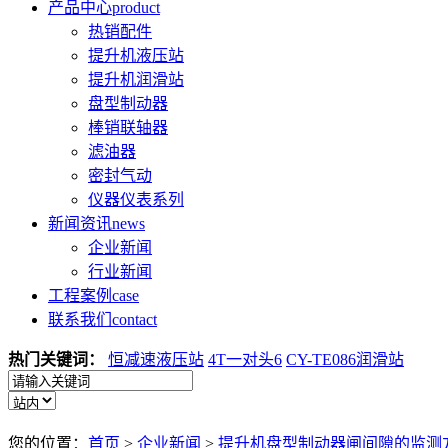
产品中心
product
热销配件
提升机液压站
提升机润滑站
盘型制动器
棒销联轴器
滤油器
密封气动
仪器仪表系列
新闻资讯
news
企业新闻
行业新闻
工程案例
case
联系我们
contact
热门关键词：
恒减速液压站
4T一对头6
CY-TE086润滑站
您的位置：
首页
>
企业新闻
>
提升机盘型制动器闸间隙的监测