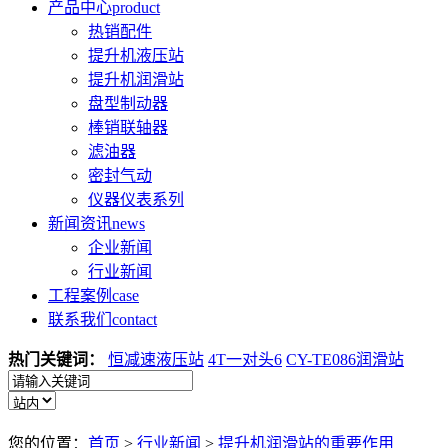
产品中心
product
热销配件
提升机液压站
提升机润滑站
盘型制动器
棒销联轴器
滤油器
密封气动
仪器仪表系列
新闻资讯
news
企业新闻
行业新闻
工程案例
case
联系我们
contact
热门关键词：
恒减速液压站
4T一对头6
CY-TE086润滑站
您的位置：
首页
>
行业新闻
>
提升机润滑站的重要作用